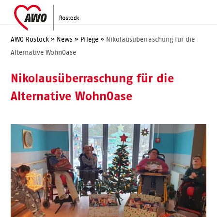
Skip
Open
Close
to
mobile
mobile
content
menu
menu
AWO Rostock
»
News
»
Pflege
»
Nikolausüberraschung für die
Alternative WohnOase
Nikolausüberraschung für die
Alternative WohnOase