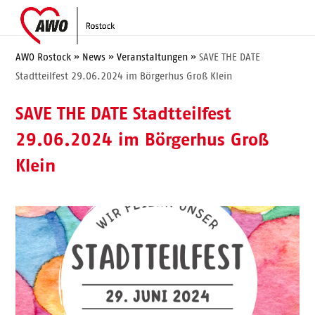
Skip
Open
Close
to
mobile
mobile
content
menu
menu
AWO Rostock
»
News
»
Veranstaltungen
»
SAVE THE DATE
Stadtteilfest 29.06.2024 im Börgerhus Groß Klein
SAVE THE DATE Stadtteilfest
29.06.2024 im Börgerhus Groß
Klein