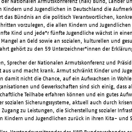
 der Nationalen Armutskonferenz (nak) Bund, Länder
n Kindern und Jugendlichen in Deutschland die Aufmerks
rt das Bündnis an die politisch Verantwortlichen, konkr
hritten vorzulegen, die allen Kindern und Jugendlichen
ünfte Kind und jede*r fünfte Jugendliche wächst in ei
: Mangel an Geld sowie an sozialen, kulturellen und ge
ahrt gehört zu den 59 Unterzeichner*innen der Erklärun
n, Sprecher der Nationalen Armutskonferenz und Präsid
t aus und macht krank. Armut schränkt Kinder und Jugen
en damit nicht die Chance, auf ein Aufwachsen in Wohl
anisationen und Gewerkschaften sind sich einig, dass a
schaftliche Teilhabe erfahren können und ein gutes Aufw
r sozialen Sicherungssysteme, aktuell auch durch kris
 Zugang zu Leistungen, die Sicherstellung sozialer Infras
n Kindern und Jugendlichen zurück in ihren Kita- und S