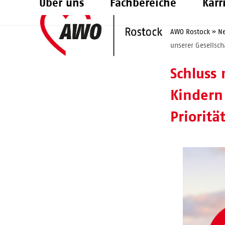
Über uns
Fachbereiche
Karr
Skip
to
AWO Rostock
»
N
content
unserer Gesellsch
Schluss
Kindern
Prioritä