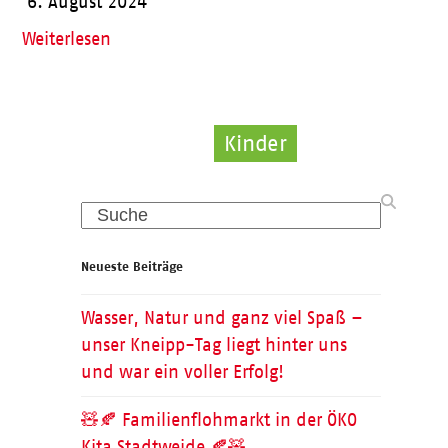
6. August 2024
Weiterlesen
Kinder
Kinder
Pflege
Search
Neueste Beiträge
Wasser, Natur und ganz viel Spaß –
unser Kneipp-Tag liegt hinter uns
und war ein voller Erfolg!
🧸🍂 Familienflohmarkt in der ÖKO
Kita Stadtweide 🍂🧸