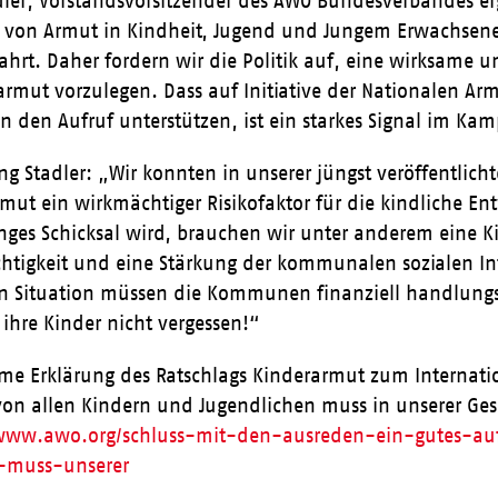
dler, Vorstandsvorsitzender des AWO Bundesverbandes er
von Armut in Kindheit, Jugend und Jungem Erwachsenenal
ahrt. Daher fordern wir die Politik auf, eine wirksame 
rmut vorzulegen. Dass auf Initiative der Nationalen Arm
n den Aufruf unterstützen, ist ein starkes Signal im Ka
ng Stadler: „Wir konnten in unserer jüngst veröffentlic
mut ein wirkmächtiger Risikofaktor für die kindliche En
anges Schicksal wird, brauchen wir unter anderem eine 
htigkeit und eine Stärkung der kommunalen sozialen Inf
n Situation müssen die Kommunen finanziell handlungsf
ihre Kinder nicht vergessen!“
me Erklärung des Ratschlags Kinderarmut zum Internati
n allen Kindern und Jugendlichen muss in unserer Gesel
/www.awo.org/schluss-mit-den-ausreden-ein-gutes-a
-muss-unserer