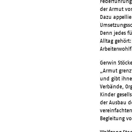
Federführung
der Armut vo
Dazu appellie
Umsetzungssc
Denn jedes f
Alltag gehört
Arbeiterwohlf
Gerwin Stöcke
„Armut grenz
und gibt ihn
Verbände, Org
Kinder gesell
der Ausbau de
vereinfachten
Begleitung vo