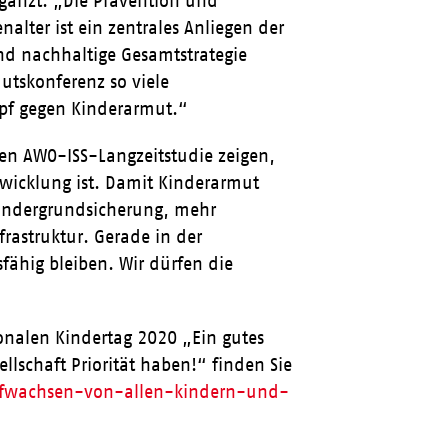
gänzt: „Die Prävention und
ter ist ein zentrales Anliegen der
und nachhaltige Gesamtstrategie
utskonferenz so viele
mpf gegen Kinderarmut.“
hten AWO-ISS-Langzeitstudie zeigen,
twicklung ist. Damit Kinderarmut
Kindergrundsicherung, mehr
rastruktur. Gerade in der
ähig bleiben. Wir dürfen die
onalen Kindertag 2020 „Ein gutes
lschaft Priorität haben!“ finden Sie
ufwachsen-von-allen-kindern-und-