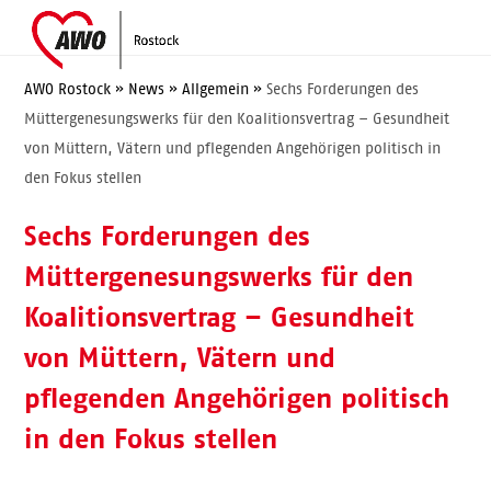
Skip
Open
Close
to
mobile
mobile
content
menu
menu
AWO Rostock
»
News
»
Allgemein
»
Sechs Forderungen des
Müttergenesungswerks für den Koalitionsvertrag – Gesundheit
von Müttern, Vätern und pflegenden Angehörigen politisch in
den Fokus stellen
Sechs Forderungen des
Müttergenesungswerks für den
Koalitionsvertrag – Gesundheit
von Müttern, Vätern und
pflegenden Angehörigen politisch
in den Fokus stellen