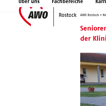
Über uns
Fachbereiche
Karr
Skip
to
AWO Rostock
»
N
content
Seniore
der Kli