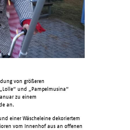
idung von größeren
s „Lolle“ und „Pampelmusina“
 Januar zu einem
de an.
und einer Wäscheleine dekoriertem
enioren vom Innenhof aus an offenen