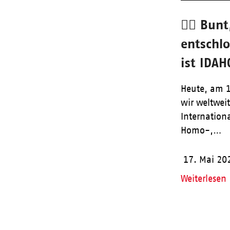
🏳️‍🌈 Bu
entschl
ist IDAH
Heute, am 1
wir weltweit
Internation
Homo-,…
17. Mai 20
Weiterlesen