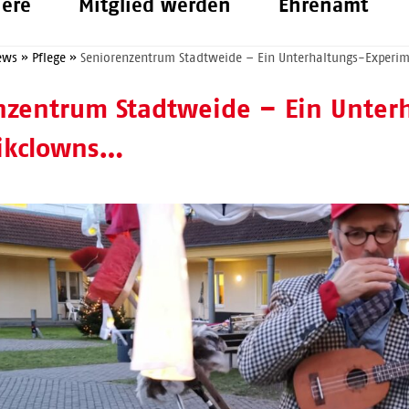
iere
Mitglied werden
Ehrenamt
ews
»
Pflege
»
Seniorenzentrum Stadtweide – Ein Unterhaltungs-Experi
nzentrum Stadtweide – Ein Unter
nikclowns…