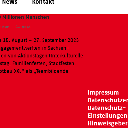
News
Kontakt
0 Millionen Menschen
Herfurth
Allgemein
 15. August – 27. September 2023
ngagementwerften in Sachsen-
en von Aktionstagen (Interkulturelle
tag, Familienfesten, Stadtfesten
otbau XXL“ als „Teambildende
Impressum
Datenschutze
Datenschutz-
Einstellungen
Hinweisgeber