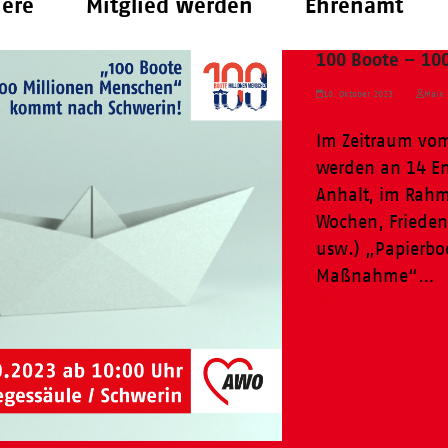
iere
Mitglied werden
Ehrenamt
100 Boote – 10
10. Oktober 2023
Maik 
Im Zeitraum vom
werden an 14 E
Anhalt, im Rahm
Wochen, Friedens
usw.) „Papierbo
Maßnahme“…
Weiterlesen