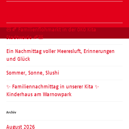
Wasser, Natur und ganz viel Spaß – unser Kneipp-
Tag liegt hinter uns und war ein voller Erfolg!
🧸🍂 Familienflohmarkt in der ÖKO Kita
Stadtweide 🍂🧸
Ein Nachmittag voller Meeresluft, Erinnerungen
und Glück
Sommer, Sonne, Slushi
✨ Familiennachmittag in unserer Kita ✨
Kinderhaus am Warnowpark
Archiv
August 2026