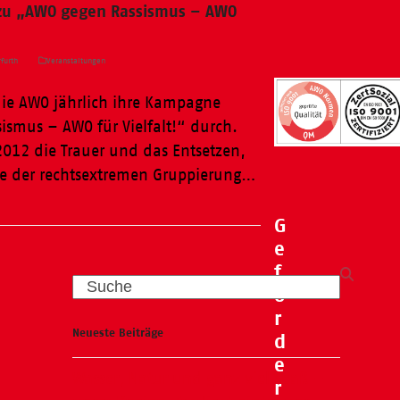
 zu „AWO gegen Rassismus – AWO
furth
Veranstaltungen
die AWO jährlich ihre Kampagne
ismus – AWO für Vielfalt!“ durch.
2012 die Trauer und das Entsetzen,
e der rechtsextremen Gruppierung…
G
e
f
Search
ö
r
Neueste Beiträge
d
e
Wasser, Natur und ganz viel Spaß –
r