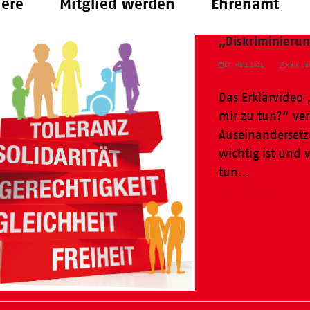
iere
Mitglied werden
Ehrenamt
„Diskriminierun
17. März 2021
Maik Her
Das Erklärvideo 
mir zu tun?“ ve
Auseinandersetz
wichtig ist und 
tun…
Weiterlesen