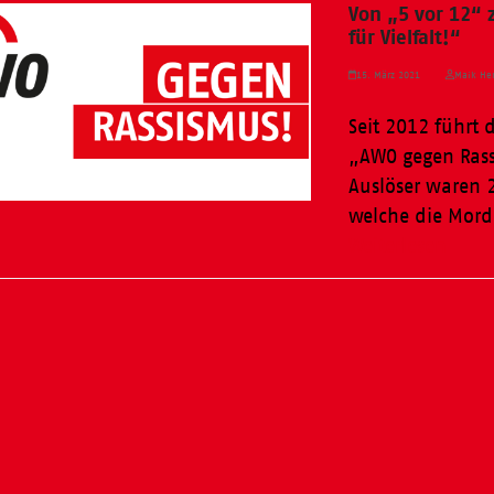
Von „5 vor 12“
für Vielfalt!“
15. März 2021
Maik Her
Seit 2012 führt 
„AWO gegen Rass
Auslöser waren 
welche die Mord
Weiterlesen