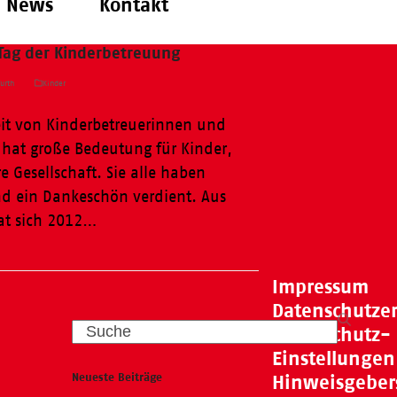
News
Kontakt
 Tag der Kinderbetreuung
urth
Kinder
eit von Kinderbetreuerinnen und
 hat große Bedeutung für Kinder,
e Gesellschaft. Sie alle haben
 ein Dankeschön verdient. Aus
at sich 2012…
Impressum
Datenschutze
Search
Datenschutz-
Einstellungen
Neueste Beiträge
Hinweisgeber