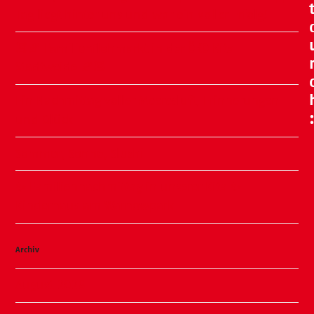
Tag liegt hinter uns und war ein voller Erfolg!
🧸🍂 Familienflohmarkt in der ÖKO Kita
Stadtweide 🍂🧸
Ein Nachmittag voller Meeresluft, Erinnerungen
und Glück
Sommer, Sonne, Slushi
✨ Familiennachmittag in unserer Kita ✨
Kinderhaus am Warnowpark
Archiv
August 2026