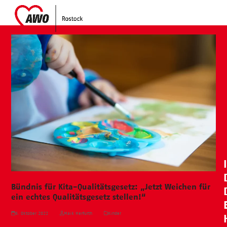
Skip
Open
Close
to
mobile
mobile
content
menu
menu
Bündnis für Kita-Qualitätsgesetz: „Jetzt Weichen für
ein echtes Qualitätsgesetz stellen!“
6. Oktober 2022
Maik Herfurth
Kinder