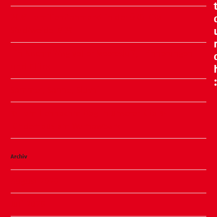
🧸🍂 Familienflohmarkt in der ÖKO Kita
Stadtweide 🍂🧸
Ein Nachmittag voller Meeresluft, Erinnerungen
und Glück
Sommer, Sonne, Slushi
✨ Familiennachmittag in unserer Kita ✨
Kinderhaus am Warnowpark
Archiv
August 2026
Juli 2026