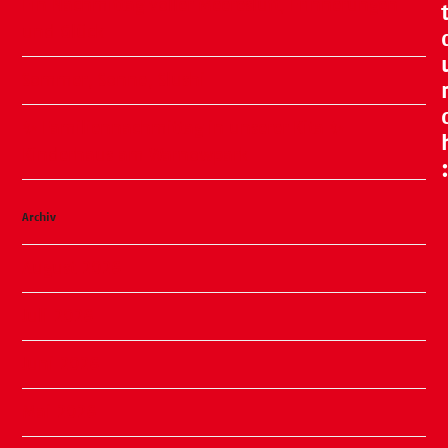
Ein Nachmittag voller Meeresluft, Erinnerungen
und Glück
Sommer, Sonne, Slushi
✨ Familiennachmittag in unserer Kita ✨
Kinderhaus am Warnowpark
Archiv
August 2026
Juli 2026
Juni 2026
Mai 2026