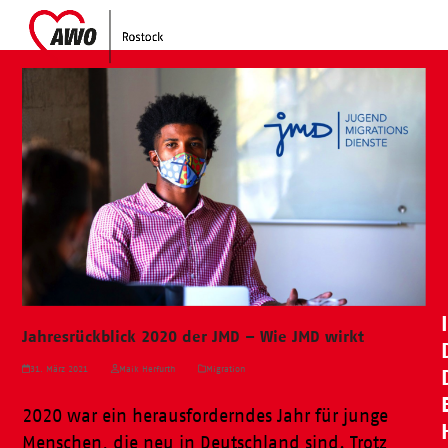
Skip
Open
Close
to
mobile
mobile
content
menu
menu
Jahresrückblick 2020 der JMD – Wie JMD wirkt
31. März 2021
Maik Herfurth
Migration
2020 war ein herausforderndes Jahr für junge
Menschen, die neu in Deutschland sind. Trotz