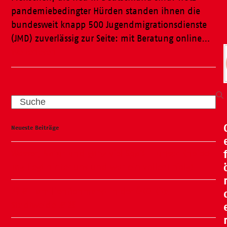
pandemiebedingter Hürden standen ihnen die
bundesweit knapp 500 Jugendmigrationsdienste
(JMD) zuverlässig zur Seite: mit Beratung online…
Weiterlesen
Search
Neueste Beiträge
Wasser, Natur und ganz viel Spaß – unser Kneipp-
Tag liegt hinter uns und war ein voller Erfolg!
🧸🍂 Familienflohmarkt in der ÖKO Kita
Stadtweide 🍂🧸