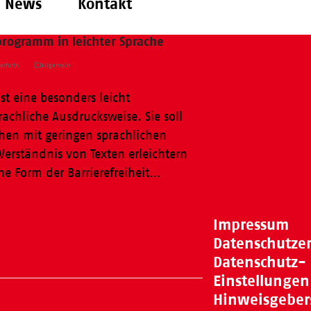
News
Kontakt
rogramm in leichter Sprache
erfurth
Allgemein
ist eine besonders leicht
rachliche Ausdrucksweise. Sie soll
hen mit geringen sprachlichen
Verständnis von Texten erleichtern
ne Form der Barrierefreiheit…
Impressum
Datenschutze
Datenschutz-
Einstellungen
Hinweisgeber