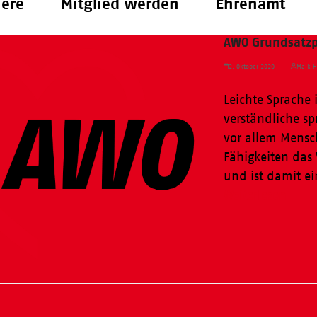
iere
Mitglied werden
Ehrenamt
AWO Grundsatzp
2. Oktober 2020
Maik H
Leichte Sprache 
verständliche sp
vor allem Mensc
Fähigkeiten das 
und ist damit ei
Weiterlesen