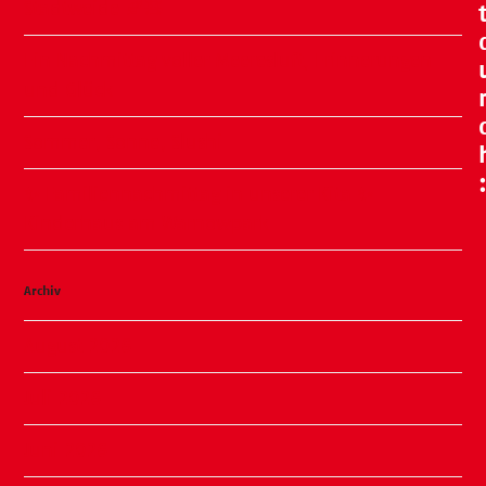
Stadtweide 🍂🧸
Ein Nachmittag voller Meeresluft, Erinnerungen
und Glück
Sommer, Sonne, Slushi
✨ Familiennachmittag in unserer Kita ✨
Kinderhaus am Warnowpark
Archiv
August 2026
Juli 2026
Juni 2026