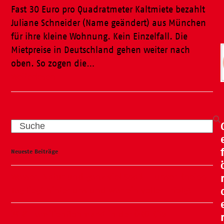
Fast 30 Euro pro Quadratmeter Kaltmiete bezahlt
Juliane Schneider (Name geändert) aus München
für ihre kleine Wohnung. Kein Einzelfall. Die
Mietpreise in Deutschland gehen weiter nach
oben. So zogen die…
Weiterlesen
Search
Neueste Beiträge
Wasser, Natur und ganz viel Spaß – unser Kneipp-
Tag liegt hinter uns und war ein voller Erfolg!
🧸🍂 Familienflohmarkt in der ÖKO Kita