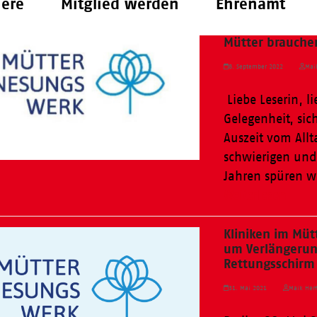
iere
Mitglied werden
Ehrenamt
Mütter brauchen
8. September 2022
Mai
­ Liebe Leserin, 
Gelegenheit, si
Auszeit vom All
schwierigen und
Jahren spüren 
Weiterlesen
Kliniken im Mü
um Verlängerun
Rettungsschirm
31. Mai 2021
Maik Herf