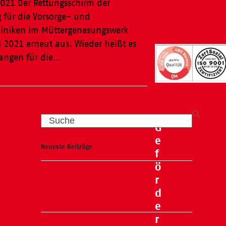
2021 Der Rettungsschirm der
 für die Vorsorge- und
kliniken im Müttergenesungswerk
 2021 erneut aus. Wieder heißt es
angen für die…
Search
G
e
Neueste Beiträge
f
ö
Wasser, Natur und ganz viel Spaß –
r
unser Kneipp-Tag liegt hinter uns
d
und war ein voller Erfolg!
e
r
🧸🍂 Familienflohmarkt in der ÖKO