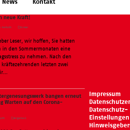
News
Kontakt
 neue Kraft!
k Herfurth
Kinder
lieber Leser, wir hoffen, Sie hatten
ch in den Sommermonaten eine
tagsstress zu nehmen. Nach den
 kräftezehrenden letzten zwei
wir…
Impressum
ttergenesungswerk bangen erneut
Datenschutze
g Warten auf den Corona-
Datenschutz-
Einstellungen
urth
Allgemein
Hinweisgeber