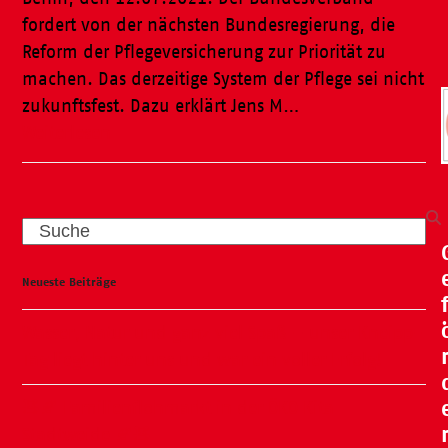
fordert von der nächsten Bundesregierung, die
Reform der Pflegeversicherung zur Priorität zu
machen. Das derzeitige System der Pflege sei nicht
zukunftsfest. Dazu erklärt Jens M…
Weiterlesen
Search
Neueste Beiträge
Wasser, Natur und ganz viel Spaß – unser Kneipp-
Tag liegt hinter uns und war ein voller Erfolg!
🧸🍂 Familienflohmarkt in der ÖKO Kita
Stadtweide 🍂🧸