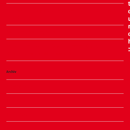
Ein Nachmittag voller Meeresluft, Erinnerungen
und Glück
Sommer, Sonne, Slushi
✨ Familiennachmittag in unserer Kita ✨
Kinderhaus am Warnowpark
Archiv
August 2026
Juli 2026
Juni 2026
Mai 2026