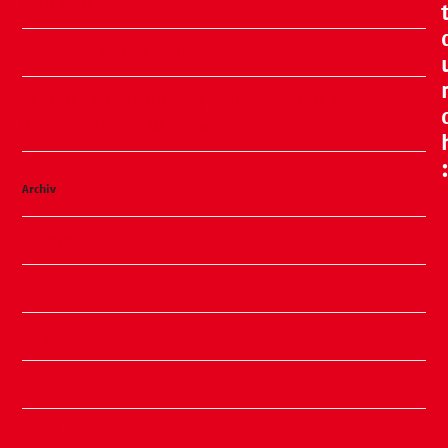
und Glück
Sommer, Sonne, Slushi
✨ Familiennachmittag in unserer Kita ✨
Kinderhaus am Warnowpark
Archiv
August 2026
Juli 2026
Juni 2026
Mai 2026
April 2026