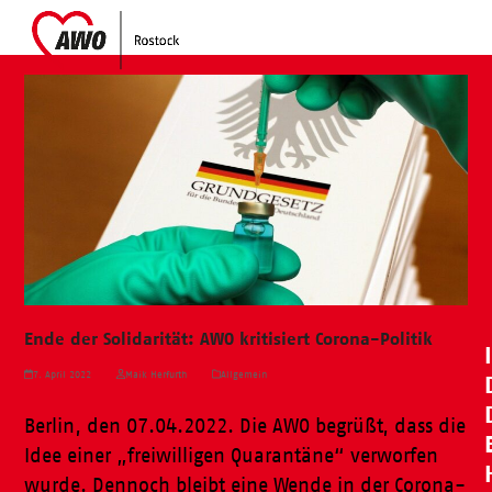
Skip
Open
Close
to
mobile
mobile
content
menu
menu
Ende der Solidarität: AWO kritisiert Corona-Politik
7. April 2022
Maik Herfurth
Allgemein
Berlin, den 07.04.2022. Die AWO begrüßt, dass die
Idee einer „freiwilligen Quarantäne“ verworfen
wurde. Dennoch bleibt eine Wende in der Corona-