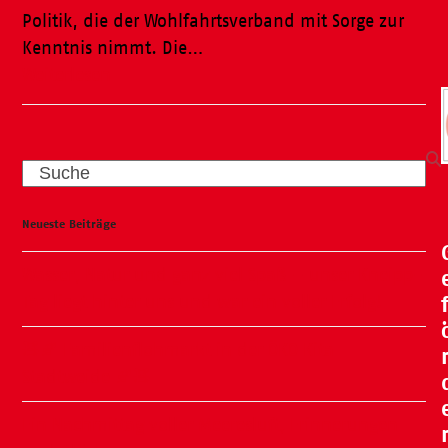
Politik, die der Wohlfahrtsverband mit Sorge zur
Kenntnis nimmt. Die…
Weiterlesen
Search
Neueste Beiträge
Wasser, Natur und ganz viel Spaß – unser Kneipp-
Tag liegt hinter uns und war ein voller Erfolg!
🧸🍂 Familienflohmarkt in der ÖKO Kita
Stadtweide 🍂🧸
Ein Nachmittag voller Meeresluft, Erinnerungen