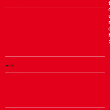
Stadtweide 🍂🧸
Ein Nachmittag voller Meeresluft, Erinnerungen
und Glück
Sommer, Sonne, Slushi
✨ Familiennachmittag in unserer Kita ✨
Kinderhaus am Warnowpark
Archiv
August 2026
Juli 2026
Juni 2026