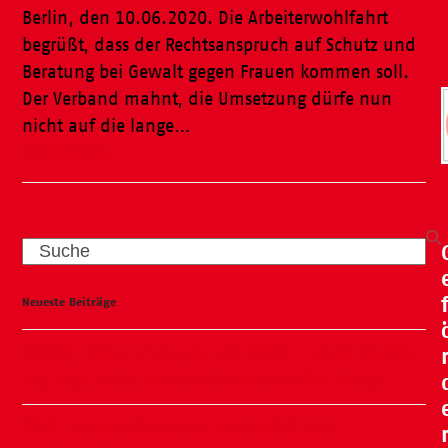
Berlin, den 10.06.2020. Die Arbeiterwohlfahrt
begrüßt, dass der Rechtsanspruch auf Schutz und
Beratung bei Gewalt gegen Frauen kommen soll.
Der Verband mahnt, die Umsetzung dürfe nun
nicht auf die lange…
Weiterlesen
Search
Neueste Beiträge
Wasser, Natur und ganz viel Spaß – unser Kneipp-
Tag liegt hinter uns und war ein voller Erfolg!
🧸🍂 Familienflohmarkt in der ÖKO Kita