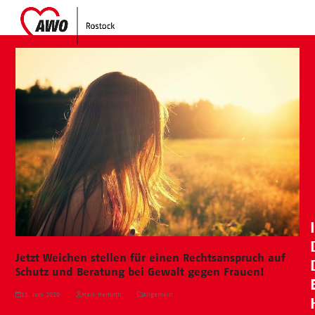
Skip
Open
Close
to
mobile
mobile
content
menu
menu
Jetzt Weichen stellen für einen Rechtsanspruch auf
Schutz und Beratung bei Gewalt gegen Frauen!
11. Juni 2020
Maik Herfurth
Allgemein