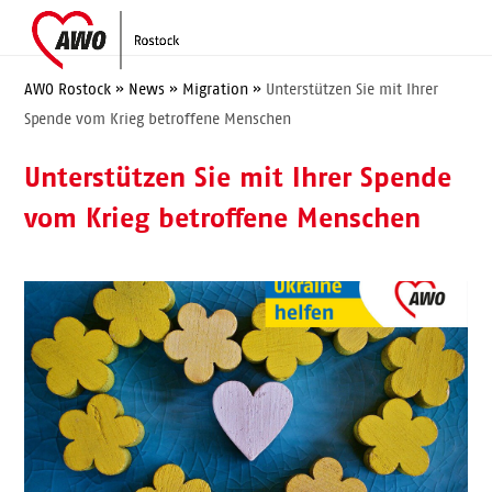
Skip
Open
Close
to
mobile
mobile
content
menu
menu
AWO Rostock
»
News
»
Migration
»
Unterstützen Sie mit Ihrer
Spende vom Krieg betroffene Menschen
Unterstützen Sie mit Ihrer Spende
vom Krieg betroffene Menschen