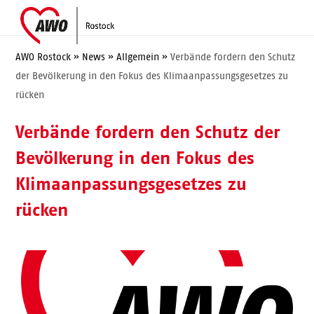
Skip
Open
Close
to
mobile
mobile
content
menu
menu
AWO Rostock
»
News
»
Allgemein
»
Verbände fordern den Schutz
der Bevölkerung in den Fokus des Klimaanpassungsgesetzes zu
rücken
Verbände fordern den Schutz der
Bevölkerung in den Fokus des
Klimaanpassungsgesetzes zu
rücken