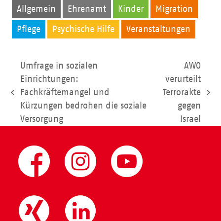
Allgemein
Ehrenamt
Kinder
Migration
Pflege
Psychische Hilfe
Veranstaltungen
Umfrage in sozialen
AWO
Einrichtungen:
verurteilt
Fachkräftemangel und
Terrorakte
vorheriger
Nächster
Kürzungen bedrohen die soziale
gegen
Beitrag:
Beitrag:
Versorgung
Israel