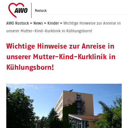
Skip
Open
Close
to
mobile
mobile
content
menu
menu
AWO Rostock
»
News
»
Kinder
»
Wichtige Hinweise zur Anreise in
unserer Mutter-Kind-Kurklinik in Kühlungsborn!
Wichtige Hinweise zur Anreise in
unserer Mutter-Kind-Kurklinik in
Kühlungsborn!