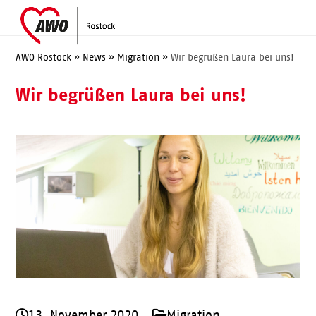
Skip
Open
Close
to
mobile
mobile
content
menu
menu
AWO Rostock
»
News
»
Migration
»
Wir begrüßen Laura bei uns!
Wir begrüßen Laura bei uns!
13. November 2020
Migration