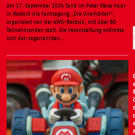
Am 17. September 2024 fand im Peter Weiss Haus
in Rostock die Fachtagung „Die Unerhörten“,
organisiert von der AWO-Rostock, mit über 80
Teilnehmenden statt. Die Veranstaltung widmete
sich den sogenannten…
Weiterlesen