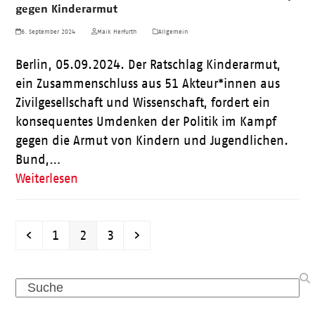
gegen Kinderarmut
6. September 2024
Maik Herfurth
Allgemein
Berlin, 05.09.2024. Der Ratschlag Kinderarmut,
ein Zusammenschluss aus 51 Akteur*innen aus
Zivilgesellschaft und Wissenschaft, fordert ein
konsequentes Umdenken der Politik im Kampf
gegen die Armut von Kindern und Jugendlichen.
Bund,…
Weiterlesen
Vorheriger
Seite
Seite
Seite
Vorwärts
1
2
3
Search