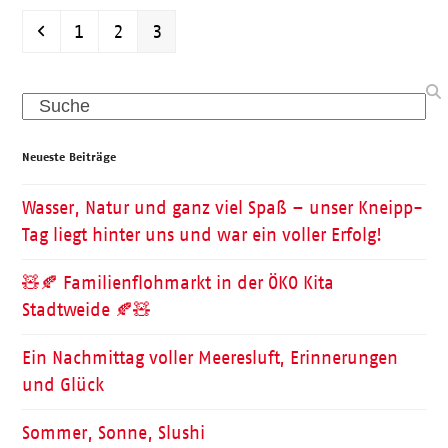
Vorheriger
Seite
Seite
Seite
1
2
3
Search
Neueste Beiträge
Wasser, Natur und ganz viel Spaß – unser Kneipp-
Tag liegt hinter uns und war ein voller Erfolg!
🧸🍂 Familienflohmarkt in der ÖKO Kita
Stadtweide 🍂🧸
Ein Nachmittag voller Meeresluft, Erinnerungen
und Glück
Sommer, Sonne, Slushi