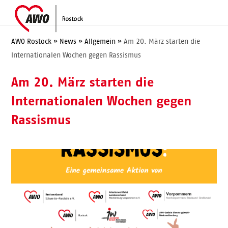
Skip
Open
Close
to
mobile
mobile
content
menu
menu
AWO Rostock
»
News
»
Allgemein
»
Am 20. März starten die
Internationalen Wochen gegen Rassismus
Am 20. März starten die
Internationalen Wochen gegen
Rassismus