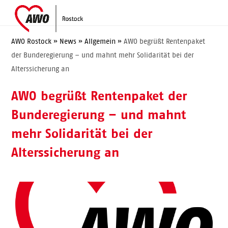
Skip
Open
Close
to
mobile
mobile
content
menu
menu
AWO Rostock
»
News
»
Allgemein
»
AWO begrüßt Rentenpaket
der Bunderegierung – und mahnt mehr Solidarität bei der
Alterssicherung an
AWO begrüßt Rentenpaket der
Bunderegierung – und mahnt
mehr Solidarität bei der
Alterssicherung an