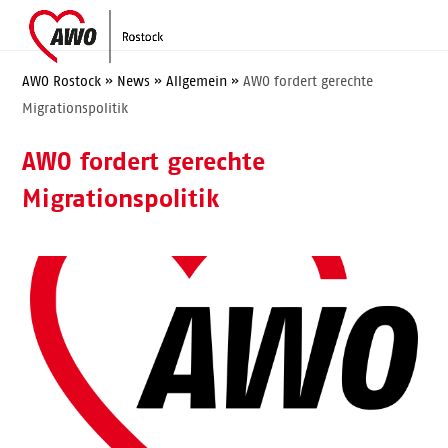
Skip
Open
Close
to
mobile
mobile
content
menu
menu
AWO Rostock
»
News
»
Allgemein
»
AWO fordert gerechte
Migrationspolitik
AWO fordert gerechte
Migrationspolitik