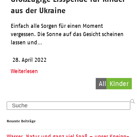
aus der Ukraine
Einfach alle Sorgen für einen Moment
vergessen. Die Sonne auf das Gesicht scheinen
lassen und…
28. April 2022
Weiterlesen
Allgemein
Allgemein
Kinder
Search
Neueste Beiträge
Wasser, Natur und ganz viel Spaß – unser Kneipp-