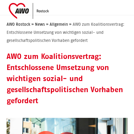
Skip
Open
Close
to
mobile
mobile
content
menu
menu
AWO Rostock
»
News
»
Allgemein
»
AWO zum Koalitionsvertrag:
Entschlossene Umsetzung von wichtigen sozial- und
gesellschaftspolitischen Vorhaben gefordert
AWO zum Koalitionsvertrag:
Entschlossene Umsetzung von
wichtigen sozial- und
gesellschaftspolitischen Vorhaben
gefordert