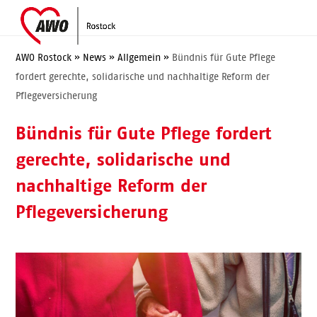
Skip
Open
Close
to
mobile
mobile
content
menu
menu
AWO Rostock
»
News
»
Allgemein
»
Bündnis für Gute Pflege
fordert gerechte, solidarische und nachhaltige Reform der
Pflegeversicherung
Bündnis für Gute Pflege fordert
gerechte, solidarische und
nachhaltige Reform der
Pflegeversicherung