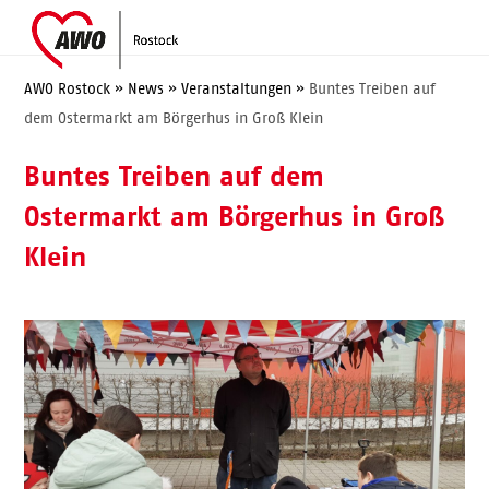
Skip
Open
Close
to
mobile
mobile
content
menu
menu
AWO Rostock
»
News
»
Veranstaltungen
»
Buntes Treiben auf
dem Ostermarkt am Börgerhus in Groß Klein
Buntes Treiben auf dem
Ostermarkt am Börgerhus in Groß
Klein