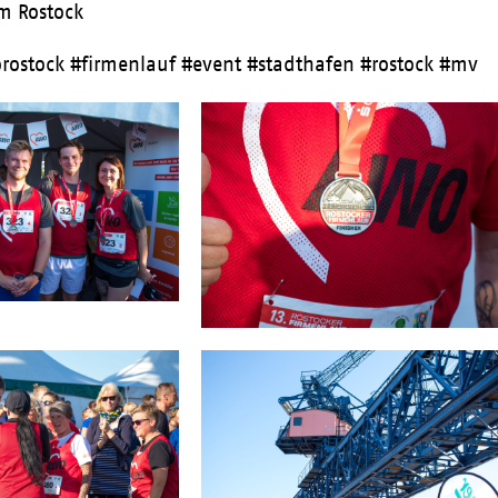
m Rostock
rostock #firmenlauf #event #stadthafen #rostock #mv