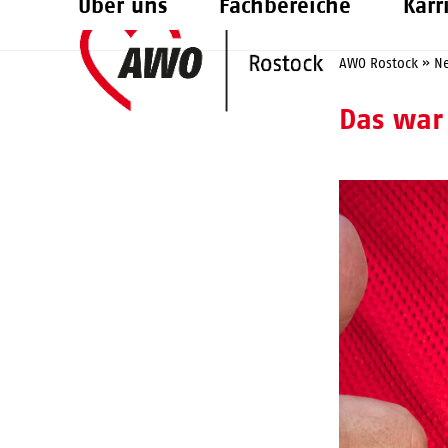
Über uns
Fachbereiche
Karr
Skip
to
AWO Rostock
»
N
content
Das war