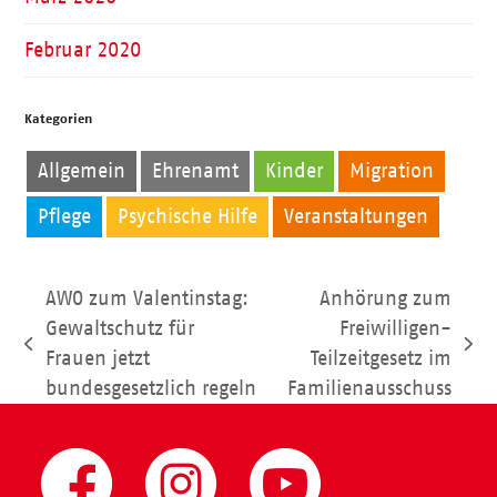
Februar 2020
Kategorien
Allgemein
Ehrenamt
Kinder
Migration
Pflege
Psychische Hilfe
Veranstaltungen
AWO zum Valentinstag:
Anhörung zum
Gewaltschutz für
Freiwilligen-
vorheriger
Nächster
Frauen jetzt
Teilzeitgesetz im
Beitrag:
Beitrag:
bundesgesetzlich regeln
Familienausschuss