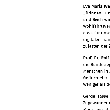
Eva Maria We
„Drinnen“ un
und Reich wi
Wohlfahrtsver
etwa für unse
digitalen Tra
zulasten der 
Prof. Dr. Ro
die Bundesreg
Menschen in A
Geflüchteter.
weniger als d
Gerda Hassel
Zugewanderten
Menschen, die