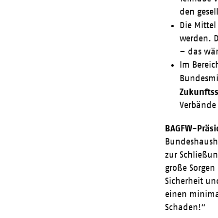
den gesel
Die Mittel
werden. D
– das wär
Im Bereic
Bundesmin
Zukunftss
Verbände 
BAGFW-Präsid
Bundeshaushal
zur Schließun
große Sorgen 
Sicherheit un
einen minima
Schaden!“