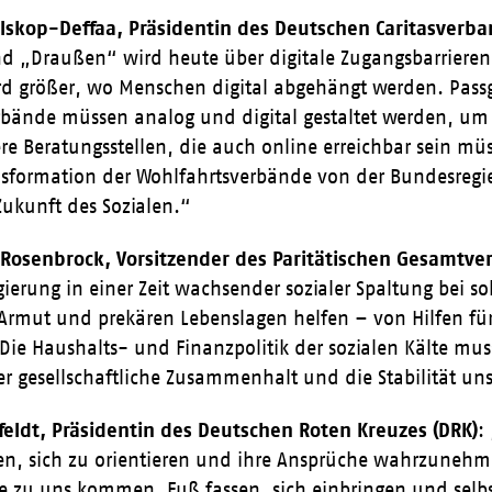
lskop-Deffaa, Präsidentin des Deutschen Caritasverba
d „Draußen“ wird heute über digitale Zugangsbarrieren
rd größer, wo Menschen digital abgehängt werden. Pas
bände müssen analog und digital gestaltet werden, um di
re Beratungsstellen, die auch online erreichbar sein m
nsformation der Wohlfahrtsverbände von der Bundesregie
Zukunft des Sozialen.“
lf Rosenbrock, Vorsitzender des Paritätischen Gesamtv
ierung in einer Zeit wachsender sozialer Spaltung bei so
rmut und prekären Lebenslagen helfen – von Hilfen für 
 Die Haushalts- und Finanzpolitik der sozialen Kälte mus
er gesellschaftliche Zusammenhalt und die Stabilität un
feldt, Präsidentin des Deutschen Roten Kreuzes (DRK)
:
, sich zu orientieren und ihre Ansprüche wahrzunehmen.
 zu uns kommen, Fuß fassen, sich einbringen und selbst