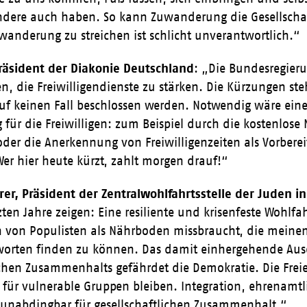
dere auch haben. So kann Zuwanderung die Gesellschaft
wanderung zu streichen ist schlicht unverantwortlich.“
 Präsident der Diakonie Deutschland
: „Die Bundesregieru
en, die Freiwilligendienste zu stärken. Die Kürzungen s
uf keinen Fall beschlossen werden. Notwendig wäre ein
 für die Freiwilligen: zum Beispiel durch die kostenlose
der die Anerkennung von Freiwilligenzeiten als Vorbere
er hier heute kürzt, zahlt morgen drauf!“
er, Präsident der Zentralwohlfahrtsstelle der Juden i
zten Jahre zeigen: Eine resiliente und krisenfeste Wohlfah
n von Populisten als Nährboden missbraucht, die meine
worten finden zu können. Das damit einhergehende Aus
ichen Zusammenhalts gefährdet die Demokratie. Die Freie
 für vulnerable Gruppen bleiben. Integration, ehrenamt
d unabdingbar für gesellschaftlichen Zusammenhalt.“