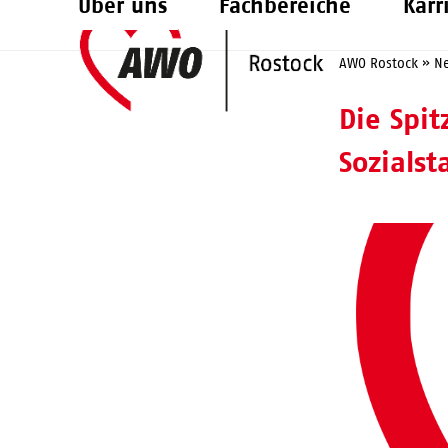
Über uns
Fachbereiche
Karr
Skip
to
AWO Rostock
»
N
content
Die Spi
Sozialst