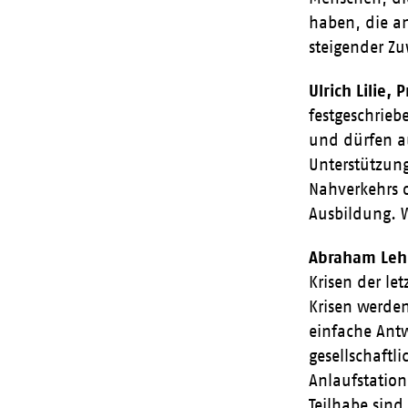
haben, die an
steigender Zu
Ulrich Lilie,
festgeschrieb
und dürfen a
Unterstützung
Nahverkehrs o
Ausbildung. W
Abraham Lehr
Krisen der let
Krisen werde
einfache Ant
gesellschaftl
Anlaufstation
Teilhabe sin