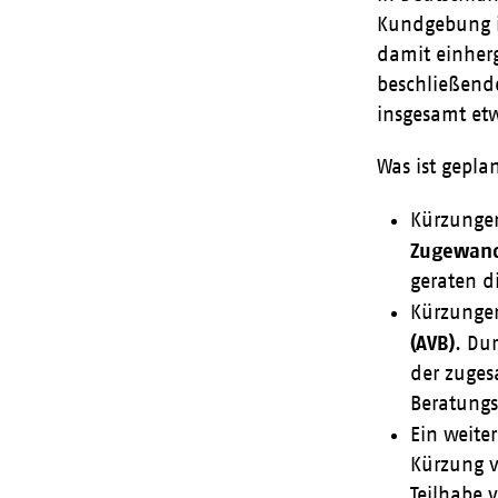
Kundgebung in
damit einher
beschließende
insgesamt etw
Was ist gepla
Kürzungen
Zugewand
geraten d
Kürzunge
(AVB)
. Du
der zuges
Beratungs
Ein weite
Kürzung v
Teilhabe 