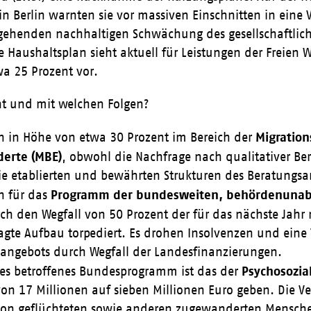
 Berlin warnten sie vor massiven Einschnitten in eine V
gehenden nachhaltigen Schwächung des gesellschaftlic
 Haushaltsplan sieht aktuell für Leistungen der Freien 
a 25 Prozent vor.
nt und mit welchen Folgen?
Migratio
 in Höhe von etwa 30 Prozent im Bereich der
erte (MBE)
, obwohl die Nachfrage nach qualitativer Be
ie etablierten und bewährten Strukturen des Beratungsa
Programm der bundesweiten, behördenunab
n für das
rch den Wegfall von 50 Prozent der für das nächste Jahr
agte Aufbau torpediert. Es drohen Insolvenzen und eine
angebots durch Wegfall der Landesfinanzierungen.
Psychosozia
res betroffenes Bundesprogramm ist das der
on 17 Millionen auf sieben Millionen Euro geben. Die 
von geflüchteten sowie anderen zugewanderten Mensche