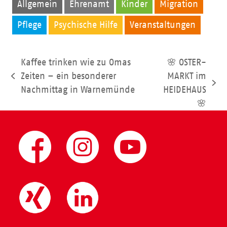
Allgemein
Ehrenamt
Kinder
Migration
Pflege
Psychische Hilfe
Veranstaltungen
Kaffee trinken wie zu Omas
🌸 OSTER-
Zeiten – ein besonderer
MARKT im
vorheriger
Nächster
Nachmittag in Warnemünde
HEIDEHAUS
Beitrag:
Beitrag:
🌸