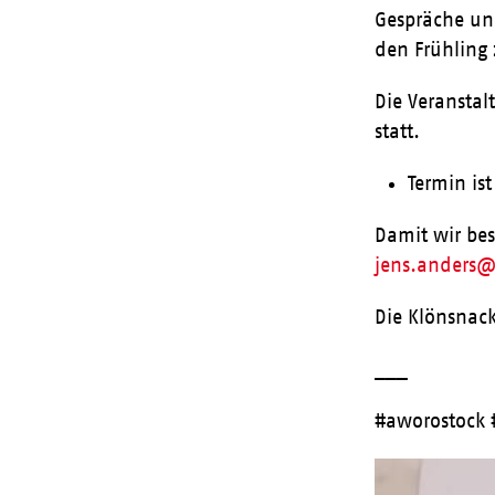
Gespräche un
den Frühling 
Die Veranstal
statt.
Termin is
Damit wir be
jens.anders@
Die Klönsnac
___
#aworostock 