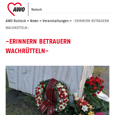
Skip
Open
Close
to
mobile
mobile
content
menu
menu
AWO Rostock
»
News
»
Veranstaltungen
»
-ERINNERN BETRAUERN
WACHRÜTTELN-
-ERINNERN BETRAUERN
WACHRÜTTELN-