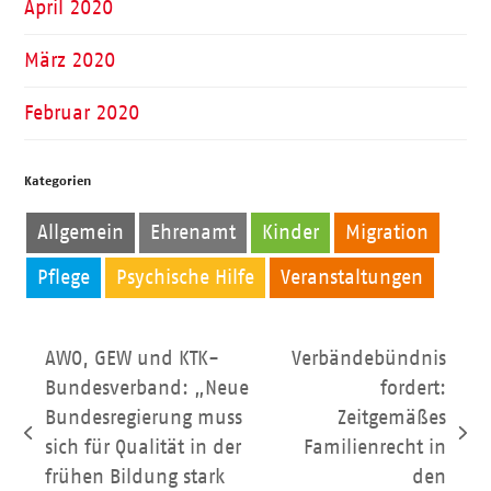
April 2020
März 2020
Februar 2020
Kategorien
Allgemein
Ehrenamt
Kinder
Migration
Pflege
Psychische Hilfe
Veranstaltungen
AWO, GEW und KTK-
Verbändebündnis
Bundesverband: „Neue
fordert:
Bundesregierung muss
Zeitgemäßes
vorheriger
Nächster
sich für Qualität in der
Familienrecht in
Beitrag:
Beitrag:
frühen Bildung stark
den