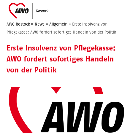
Skip
Open
Close
to
mobile
mobile
content
menu
menu
AWO Rostock
»
News
»
Allgemein
»
Erste Insolvenz von
Pflegekasse: AWO fordert sofortiges Handeln von der Politik
Erste Insolvenz von Pflegekasse:
AWO fordert sofortiges Handeln
von der Politik