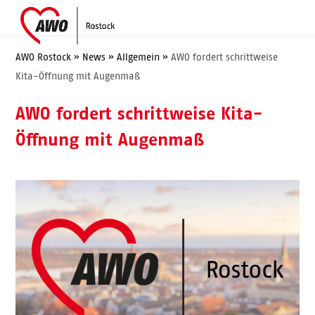
Skip
Open
Close
to
mobile
mobile
content
menu
menu
AWO Rostock
»
News
»
Allgemein
»
AWO fordert schrittweise
Kita-Öffnung mit Augenmaß
AWO fordert schrittweise Kita-
Öffnung mit Augenmaß