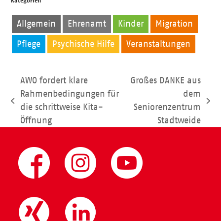
Kategorien
Allgemein
Ehrenamt
Kinder
Migration
Pflege
Psychische Hilfe
Veranstaltungen
AWO fordert klare
Großes DANKE aus
Rahmenbedingungen für
dem
vorheriger
Nächster
die schrittweise Kita-
Seniorenzentrum
Beitrag:
Beitrag:
Öffnung
Stadtweide