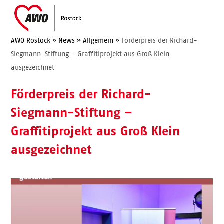
Skip
Open
Close
to
mobile
mobile
content
menu
menu
AWO Rostock
»
News
»
Allgemein
»
Förderpreis der Richard-
Siegmann-Stiftung – Graffitiprojekt aus Groß Klein
ausgezeichnet
Förderpreis der Richard-
Siegmann-Stiftung –
Graffitiprojekt aus Groß Klein
ausgezeichnet