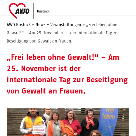
Skip
Open
Close
to
mobile
mobile
content
menu
menu
AWO Rostock
»
News
»
Veranstaltungen
»
„Frei leben ohne
Gewalt!“ – Am 25. November ist der internationale Tag zur
Beseitigung von Gewalt an Frauen.
„Frei leben ohne Gewalt!“ – Am
25. November ist der
internationale Tag zur Beseitigung
von Gewalt an Frauen.