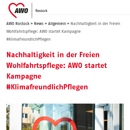
Skip
Open
Close
to
mobile
mobile
content
menu
menu
AWO Rostock
»
News
»
Allgemein
»
Nachhaltigkeit in der Freien
Wohlfahrtspflege: AWO startet Kampagne
#KlimafreundlichPflegen
Nachhaltigkeit in der Freien
Wohlfahrtspflege: AWO startet
Kampagne
#KlimafreundlichPflegen