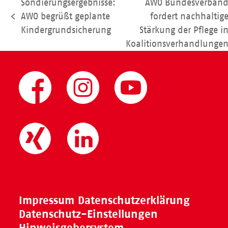
Sondierungsergebnisse:
AWO Bundesverban
AWO begrüßt geplante
fordert nachhaltig
vorheriger
Nächster
Kindergrundsicherung
Stärkung der Pflege i
Beitrag:
Beitrag:
Koalitionsverhandlunge
Impressum
Datenschutzerklärung
Datenschutz-Einstellungen
Hinweisgebersystem