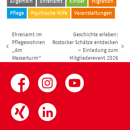
Allgemein
Ehrenamt
Kinder
Migration
Pflege
Psychische Hilfe
Veranstaltungen
Ehrenamt im
Geschichte erleben:
Pflegewohnen
Rostocker Schätze entdecken
vorheriger
Nächster
„Am
– Einladung zum
Beitrag:
Beitrag:
Wasserturm“
Mitgliederevent 2026