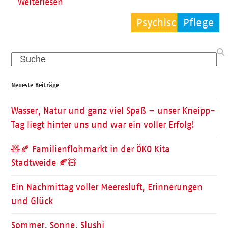
Weiterlesen
Psychische Hilfe
Kinder
Pflege
Search
Neueste Beiträge
Wasser, Natur und ganz viel Spaß – unser Kneipp-
Tag liegt hinter uns und war ein voller Erfolg!
🧸🍂 Familienflohmarkt in der ÖKO Kita
Stadtweide 🍂🧸
Ein Nachmittag voller Meeresluft, Erinnerungen
und Glück
Sommer, Sonne, Slushi