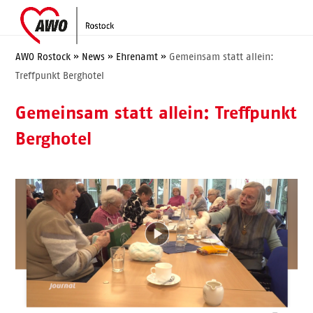
Skip
Open
Close
to
mobile
mobile
content
menu
menu
AWO Rostock
»
News
»
Ehrenamt
»
Gemeinsam statt allein:
Treffpunkt Berghotel
Gemeinsam statt allein: Treffpunkt
Berghotel