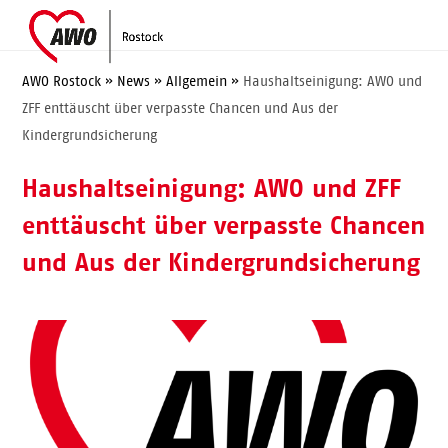
Skip
Open
Close
to
mobile
mobile
content
menu
menu
AWO Rostock
»
News
»
Allgemein
»
Haushaltseinigung: AWO und
ZFF enttäuscht über verpasste Chancen und Aus der
Kindergrundsicherung
Haushaltseinigung: AWO und ZFF
enttäuscht über verpasste Chancen
und Aus der Kindergrundsicherung