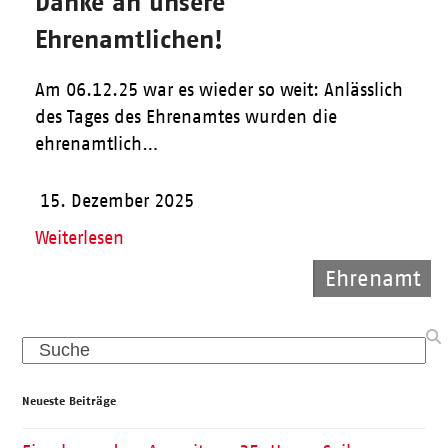
Danke an unsere
Ehrenamtlichen!
Am 06.12.25 war es wieder so weit: Anlässlich
des Tages des Ehrenamtes wurden die
ehrenamtlich…
15. Dezember 2025
Weiterlesen
Allgemein
Allgemein
Ehrenamt
Search
Neueste Beiträge