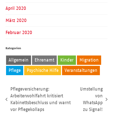
April 2020
März 2020
Februar 2020
Kategorien
Allgemein
Ehrenamt
Kinder
Migration
Pflege
Psychische Hilfe
Veranstaltungen
Pflegeversicherung:
Umstellung
Arbeiterwohlfahrt kritisiert
von
vorheriger
Nächster
Kabinettsbeschluss und warnt
WhatsApp
Beitrag:
Beitrag:
vor Pflegekollaps
zu Signal!