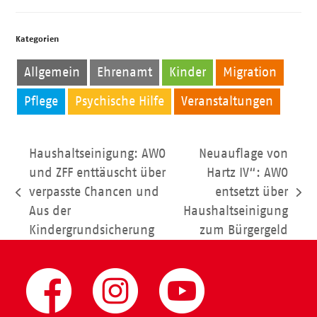
Kategorien
Allgemein
Ehrenamt
Kinder
Migration
Pflege
Psychische Hilfe
Veranstaltungen
Haushaltseinigung: AWO
Neuauflage von
und ZFF enttäuscht über
Hartz IV“: AWO
verpasste Chancen und
entsetzt über
vorheriger
Nächster
Aus der
Haushaltseinigung
Beitrag:
Beitrag:
Kindergrundsicherung
zum Bürgergeld