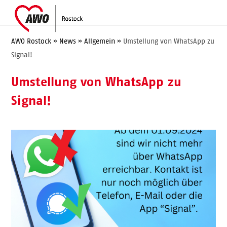
Skip
Open
Close
to
mobile
mobile
content
menu
menu
AWO Rostock
»
News
»
Allgemein
»
Umstellung von WhatsApp zu
Signal!
Umstellung von WhatsApp zu
Signal!