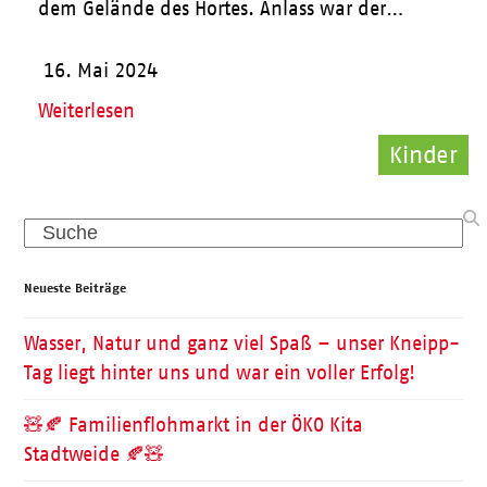
dem Gelände des Hortes. Anlass war der…
16. Mai 2024
Weiterlesen
Kinder
Pflege
Pflege
Search
Neueste Beiträge
Wasser, Natur und ganz viel Spaß – unser Kneipp-
Tag liegt hinter uns und war ein voller Erfolg!
🧸🍂 Familienflohmarkt in der ÖKO Kita
Stadtweide 🍂🧸