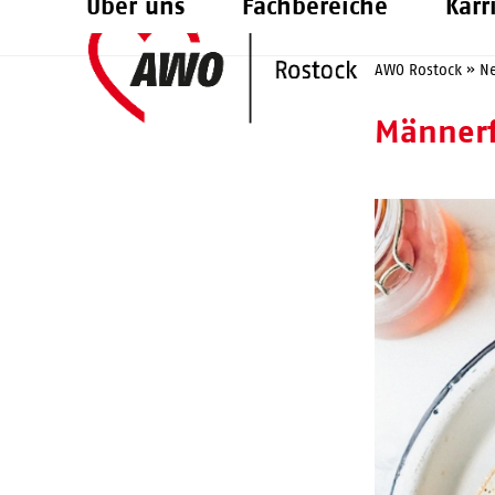
Über uns
Fachbereiche
Karr
Skip
to
AWO Rostock
»
N
content
Männerf