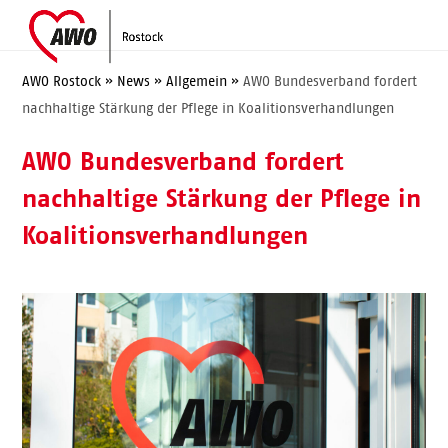
Skip
Open
Close
to
mobile
mobile
content
menu
menu
AWO Rostock
»
News
»
Allgemein
»
AWO Bundesverband fordert
nachhaltige Stärkung der Pflege in Koalitionsverhandlungen
AWO Bundesverband fordert
nachhaltige Stärkung der Pflege in
Koalitionsverhandlungen