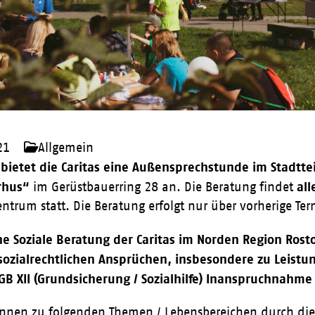
21
Allgemein
 bietet die Caritas eine Außensprechstunde im Stadt
rhus“
al
im Gerüstbauerring 28 an. Die Beratung findet
trum statt. Die Beratung erfolgt nur über vorherige Te
ne Soziale Beratung der Caritas im Norden Region Rost
sozialrechtlichen Ansprüchen, insbesondere zu Leistun
SGB XII (Grundsicherung / Sozialhilfe) Inanspruchnahm
nen zu folgenden Themen / Lebensbereichen durch die 