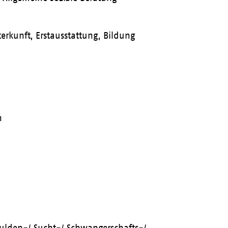
erkunft, Erstausstattung, Bildung
n
chulden-/ Sucht-/ Schwangerschafts-/