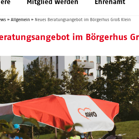
iere
Mitglied werden
Ehrenamt
ews
»
Allgemein
»
Neues Beratungsangebot im Börgerhus Groß Klein
eratungsangebot im Börgerhus Gr