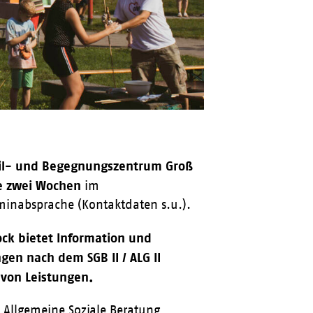
teil- und Begegnungszentrum Groß
le zwei Wochen
im
rminabsprache (Kontaktdaten s.u.).
ock bietet Information und
gen nach dem SGB II / ALG II
e von Leistungen.
Allgemeine Soziale Beratung