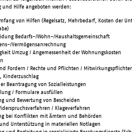
g und Hilfe angeboten werden:
mfang von Hilfen (Regelsatz, Mehrbedarf, Kosten der Unt
abe)
eidung Bedarfs-/Wohn-/Haushaltsgemeinschaft
ns-/Vermögensanrechnung
gkeit Umzug / Angemessenheit der Wohnungskosten
en
nd Fordern / Rechte und Pflichten / Mitwirkungspflichte
 Kinderzuschlag
 der Beantragung von Sozialleistungen
llung / Formulare ausfüllen
ng und Bewertung von Bescheiden
Widerspruchsverfahren / Klageverfahren
ng bei Konflikten mit Ämtern und Behörden
und Unterstützung in materiellen Notlagen
ng und Begleitung in spezialisierte Beratungsdienste (S