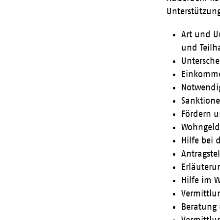
Unterstützun
Art und U
und Teilh
Untersch
Einkomme
Notwendi
Sanktion
Fördern u
Wohngeld,
Hilfe bei
Antragste
Erläuteru
Hilfe im 
Vermittlu
Beratung 
Vermittlu