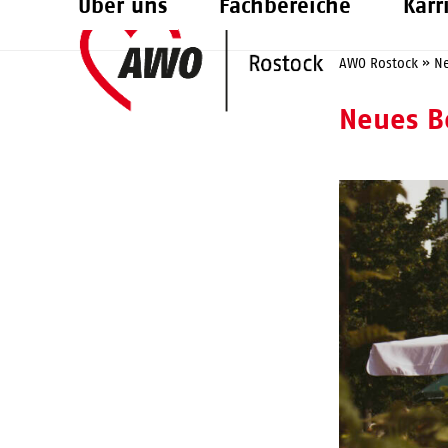
Über uns
Fachbereiche
Karr
Skip
to
AWO Rostock
»
N
content
Neues B