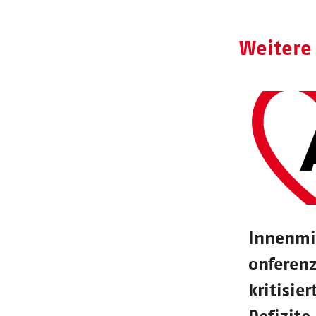
Weitere
Innenmi
onferen
kritisier
Defizite