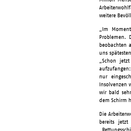
Arbeiterwohl
weitere Bevöl
„Im Moment 
Problemen. D
beobachten ab
uns späteste
„Schon jetzt
aufzufangen:
nur eingesc
Insolvenzen 
wir bald seh
dem Schirm h
Die Arbeiterw
bereits jet
„Rettungssch