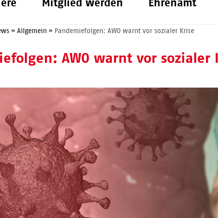
iere
Mitglied werden
Ehrenamt
ews
»
Allgemein
»
Pandemiefolgen: AWO warnt vor sozialer Krise
efolgen: AWO warnt vor sozialer 