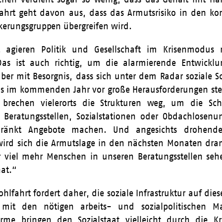
fahrt geht davon aus, dass das Armutsrisiko in den
kerungsgruppen übergreifen wird.
agieren Politik und Gesellschaft im Krisenmodus
as ist auch richtig, um die alarmierende Entwicklu
er mit Besorgnis, dass sich unter dem Radar soziale S
ns im kommenden Jahr vor große Herausforderungen stel
 brechen vielerorts die Strukturen weg, um die Schu
 Beratungsstellen, Sozialstationen oder Obdachlosen
hränkt Angebote machen. Und angesichts drohende
wird sich die Armutslage in den nächsten Monaten dram
r viel mehr Menschen in unseren Beratungsstellen se
at.“
ohlfahrt fordert daher, die soziale Infrastruktur auf di
zt mit den nötigen arbeits- und sozialpolitischen
irme bringen den Sozialstaat vielleicht durch die K