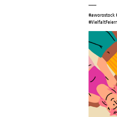
___
#aworostock 
#VielfaltFei