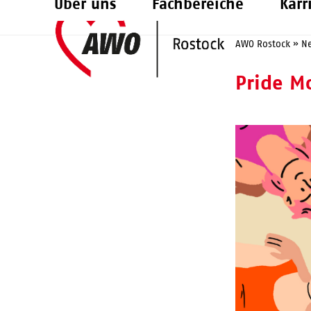
Über uns
Fachbereiche
Karr
Skip
to
AWO Rostock
»
N
content
Pride M