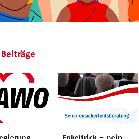
 Beiträge
egierung
„Enkeltrick – nein