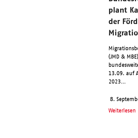
plant Ka
der För
Migrati
Migrationsb
(JMD & MBE
bundesweit
13.09. auf 
2023…
8. Septemb
Weiterlesen