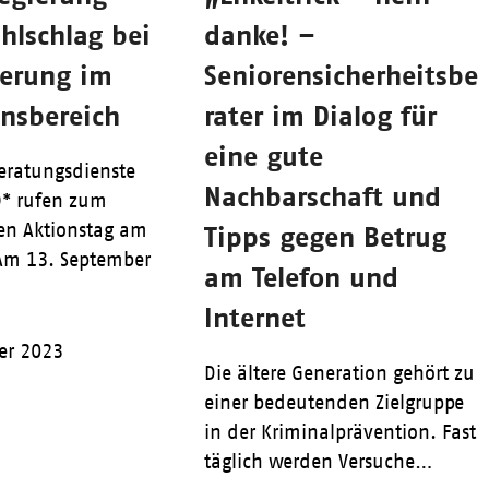
hlschlag bei
danke! –
derung im
Seniorensicherheitsbe
onsbereich
rater im Dialog für
eine gute
eratungsdienste
Nachbarschaft und
)* rufen zum
en Aktionstag am
Tipps gegen Betrug
Am 13. September
am Telefon und
Internet
er 2023
Die ältere Generation gehört zu
einer bedeutenden Zielgruppe
in der Kriminalprävention. Fast
täglich werden Versuche…