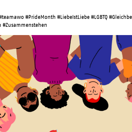
#teamawo #PrideMonth #LiebeIstLiebe #LGBTQ #Gleichbe
ern #Zusammenstehen