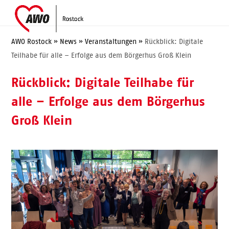
Skip
Open
Close
to
mobile
mobile
content
menu
menu
AWO Rostock
»
News
»
Veranstaltungen
»
Rückblick: Digitale
Teilhabe für alle – Erfolge aus dem Börgerhus Groß Klein
Rückblick: Digitale Teilhabe für
alle – Erfolge aus dem Börgerhus
Groß Klein